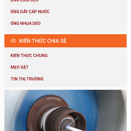
ỐNG LƯỚI DẺO
ỐNG DÂY CẤP NƯỚC
ỐNG NHỰA DẺO
KIẾN THỨC CHIA SẺ
KIẾN THỨC CHUNG
MẸO VẶT
TIN THỊ TRƯỜNG