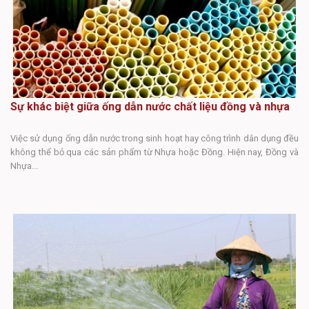
Sự khác biệt giữa ống dẫn nước chất liệu đồng và nhựa
S
Việc sử dụng ống dẫn nước trong sinh hoạt hay công trình dân dụng đều
không thể bỏ qua các sản phẩm từ Nhựa hoặc Đồng. Hiện nay, Đồng và
Tr
Nhựa...
mắ
nh