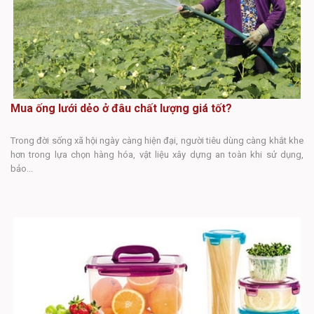
Mua ống lưới dẻo ở đâu chất lượng giá tốt?
Trong đời sống xã hội ngày càng hiện đại, người tiêu dùng càng khắt khe
M
hơn trong lựa chọn hàng hóa, vật liệu xây dựng an toàn khi sử dụng,
bảo...
Ốn
cô
ri