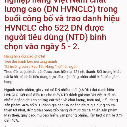
lượng cao (DN HVNCLC) trong
buổi công bố và trao danh hiệu
HVNCLC cho 522 DN được
người tiêu dùng (NTD) bình
chọn vào ngày 5 - 2.
Hàng hóa dồi dào chờ tết
Tiêu thụ bánh kẹo nội tăng mạnh
Thị trường bánh, kẹo Tết: Hàng “nội” lên ngôi
Theo đó, cuộc khảo sát được thực hiện tại 12 tỉnh, thành. Đối tượng khảo
sát là hộ, cá nhân tiêu dùng trực tiếp, hệ thống phân phối ở tất cả ngành
hàng.
Ngành nước chấm, gia vị có số DN nhiều nhất (46 DN) đạt danh hiệu
HVNCLC. Kết quả điều tra cho thấy NTD đánh giá các DN Việt ở tất cả
nhóm ngành đều có những cải thiện về chất lượng, mẫu mã, kiểu dáng
sản phẩm. 46% số NTD đánh giá các DN ngành nhựa gia dụng có cải
thiện tốt nhất, đứng đầu bảng xếp hạng về mức độ cải thiện sản phẩm.
May thêu, giày dép, mũ bảo hiểm, văn phòng phẩm… lần lượt đạt tỉ lệ 37%
đến 40%.