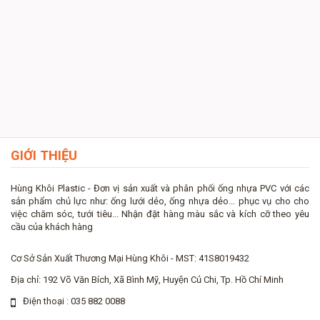
N
Ng
kh
GIỚI THIỆU
Hùng Khôi Plastic - Đơn vị sản xuất và phân phối ống nhựa PVC với các
sản phẩm chủ lực như: ống lưới dẻo, ống nhựa dẻo... phục vụ cho cho
việc chăm sóc, tưới tiêu... Nhận đặt hàng màu sắc và kích cỡ theo yêu
cầu của khách hàng
Cơ Sở Sản Xuất Thương Mại Hùng Khôi - MST: 41S8019432
Địa chỉ: 192 Võ Văn Bích, Xã Bình Mỹ, Huyện Củ Chi, Tp. Hồ Chí Minh
Điện thoại : 035 882 0088