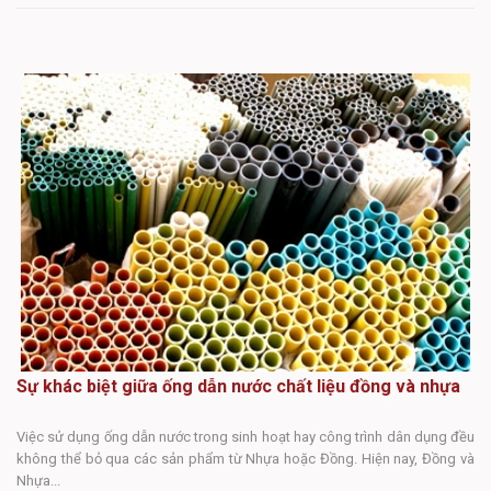
Sự khác biệt giữa ống dẫn nước chất liệu đồng và nhựa
S
Việc sử dụng ống dẫn nước trong sinh hoạt hay công trình dân dụng đều
không thể bỏ qua các sản phẩm từ Nhựa hoặc Đồng. Hiện nay, Đồng và
Tr
Nhựa...