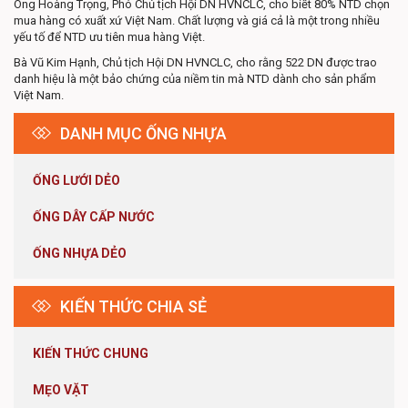
Ông Hoàng Trọng, Phó Chủ tịch Hội DN HVNCLC, cho biết 80% NTD chọn
mua hàng có xuất xứ Việt Nam. Chất lượng và giá cả là một trong nhiều
yếu tố để NTD ưu tiên mua hàng Việt.
Bà Vũ Kim Hạnh, Chủ tịch Hội DN HVNCLC, cho rằng 522 DN được trao
danh hiệu là một bảo chứng của niềm tin mà NTD dành cho sản phẩm
Việt Nam.
DANH MỤC ỐNG NHỰA
ỐNG LƯỚI DẺO
ỐNG DÂY CẤP NƯỚC
ỐNG NHỰA DẺO
KIẾN THỨC CHIA SẺ
KIẾN THỨC CHUNG
MẸO VẶT