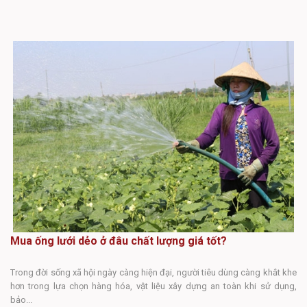
mắ
nh
Mua ống lưới dẻo ở đâu chất lượng giá tốt?
Trong đời sống xã hội ngày càng hiện đại, người tiêu dùng càng khắt khe
M
hơn trong lựa chọn hàng hóa, vật liệu xây dựng an toàn khi sử dụng,
bảo...